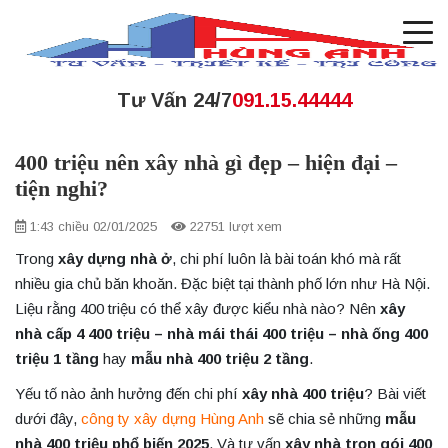
Tư Vấn 24/7
091.15.44444
400 triệu nên xây nhà gì đẹp – hiện đại –
tiện nghi?
1:43 chiều 02/01/2025
22751 lượt xem
Trong
xây dựng nhà ở
, chi phí luôn là bài toán khó mà rất
nhiều gia chủ băn khoăn. Đặc biệt tại thành phố lớn như Hà Nội.
Liệu rằng 400 triệu có thể xây được kiểu nhà nào? Nên
xây
nhà cấp 4 400 triệu – nhà mái thái 400 triệu – nhà ống 400
triệu 1 tầng
hay
mẫu nhà 400 triệu 2 tầng
.
Yếu tố nào ảnh hưởng đến chi phí
xây nhà 400 triệu
? Bài viết
dưới đây,
công ty xây dựng Hùng Anh
sẽ chia sẻ những
mẫu
nhà 400 triệu phổ biến 2025
. Và tư vấn
xây nhà trọn gói 400