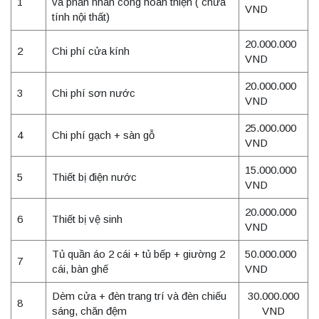
1
và phần nhân công hoàn thiện ( chưa
VND
tính nội thất)
20.000.000
2
Chi phí cửa kính
VND
20.000.000
3
Chi phí sơn nước
VND
25.000.000
4
Chi phí gạch + sàn gỗ
VND
15.000.000
5
Thiết bị điện nước
VND
20.000.000
6
Thiết bị vệ sinh
VND
Tủ quần áo 2 cái + tủ bếp + giường 2
50.000.000
7
cái, bàn ghế
VND
Dèm cửa + đèn trang trí và đèn chiếu
30.000.000
8
sáng, chăn đệm
VND