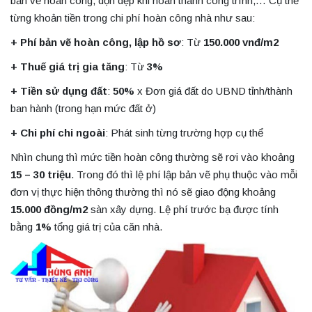
bản vẽ hoàn công, dọn dẹp khi hoàn thành công trình,… Cụ thể
từng khoản tiền trong chi phí hoàn công nhà như sau:
+ Phí bản vẽ hoàn công, lập hồ sơ
: Từ
150.000 vnđ/m2
+ Thuế giá trị gia tăng
: Từ
3%
+ Tiền sử dụng đất
:
50%
x Đơn giá đất do UBND tỉnh/thành
ban hành (trong hạn mức đất ở)
+ Chi phí chi ngoài
: Phát sinh từng trường hợp cụ thể
Nhìn chung thì mức tiền hoàn công thường sẽ rơi vào khoảng
15 – 30 triệu
. Trong đó thì lệ phí lập bản vẽ phụ thuộc vào mỗi
đơn vị thực hiện thông thường thì nó sẽ giao động khoảng
15.000 đồng/m2
sàn xây dựng. Lệ phí trước bạ được tính
bằng
1%
tổng giá trị của căn nhà.