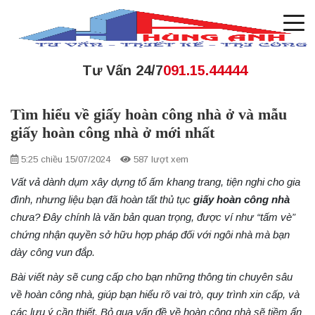
Tư Vấn 24/7
091.15.44444
Tìm hiểu về giấy hoàn công nhà ở và mẫu
giấy hoàn công nhà ở mới nhất
5:25 chiều 15/07/2024
587 lượt xem
Vất vả dành dụm xây dựng tổ ấm khang trang, tiện nghi cho gia
đình, nhưng liệu bạn đã hoàn tất thủ tục
giấy hoàn công nhà
chưa? Đây chính là văn bản quan trọng, được ví như “tấm vè”
chứng nhận quyền sở hữu hợp pháp đối với ngôi nhà mà bạn
dày công vun đắp.
Bài viết này sẽ cung cấp cho bạn những thông tin chuyên sâu
về
hoàn công nhà, giúp bạn hiểu rõ vai trò, quy trình xin cấp, và
các lưu ý cần thiết. Bỏ qua vấn
đề về hoàn công nhà sẽ tiềm ẩn