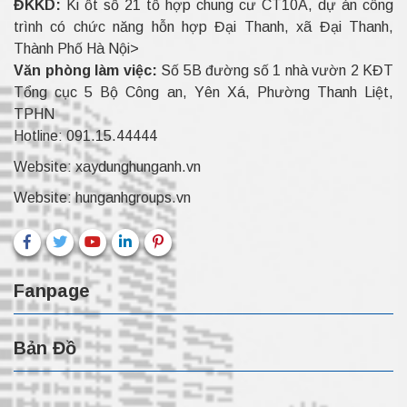
ĐKKD:
Ki ốt số 21 tổ hợp chung cư CT10A, dự án công
trình có chức năng hỗn hợp Đại Thanh, xã Đại Thanh,
Thành Phố Hà Nội>
Văn phòng làm việc:
Số 5B đường số 1 nhà vườn 2 KĐT
Tổng cục 5 Bộ Công an, Yên Xá, Phường Thanh Liệt,
TPHN
Hotline:
091.15.44444
Website:
xaydunghunganh.vn
Website:
hunganhgroups.vn
Fanpage
Bản Đồ