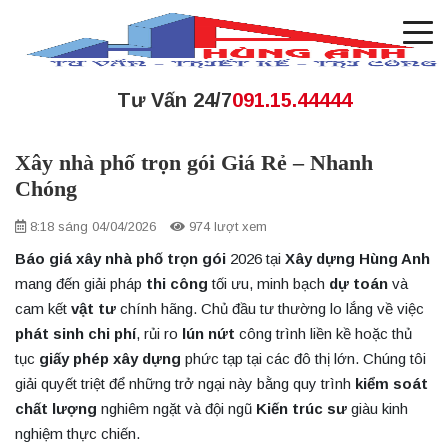
Tư Vấn 24/7
091.15.44444
Xây nhà phố trọn gói Giá Rẻ – Nhanh
Chóng
8:18 sáng 04/04/2026
974 lượt xem
Báo giá xây nhà phố trọn gói
2026 tại
Xây dựng Hùng Anh
mang đến giải pháp
thi công
tối ưu, minh bạch
dự toán
và
cam kết
vật tư
chính hãng. Chủ đầu tư thường lo lắng về việc
phát sinh chi phí
, rủi ro
lún nứt
công trình liền kề hoặc thủ
tục
giấy phép xây dựng
phức tạp tại các đô thị lớn. Chúng tôi
giải quyết triệt để những trở ngại này bằng quy trình
kiểm soát
chất lượng
nghiêm ngặt và đội ngũ
Kiến trúc sư
giàu kinh
nghiệm thực chiến.