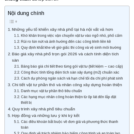
Nội dung chính
Những yếu tố khiến xây nhà phố tại hà nội vất vả hơn
Khó khăn trong việc vận chuyển vật tư vào ngõ nhỏ, phố cấm
Rủi ro lún nứt và ảnh hưởng đến các công trình liền kề
Quy định khắt khe về giờ giấc thi công và vệ sinh môi trường
Báo giá xây nhà phố trọn gói 2026 và cách tính diện tích
sàn
Bảng báo giá chi tiết theo từng gói vật tư (tiết kiệm – cao cấp)
Công thức tính tổng diện tích sàn xây dựng (m2) chuẩn xác
Cách dự phòng ngân sách và hạn chế tối đa chi phí phát sinh
Chi tiết vật tư phần thô và nhân công xây dựng hoàn thiện
Danh mục vật tư phần thô tiêu chuẩn
Các hạng mục nhân công hoàn thiện từ ốp lát đến lắp đặt
thiết bị
Quy trình xây nhà phố tiêu chuẩn
Hợp đồng và những lưu ý khi ký kết
Các điều khoản bắt buộc về đơn giá và phương thức thanh
toán
Quy định về trách nhiệm bảo hiểm công trình và an toàn lao