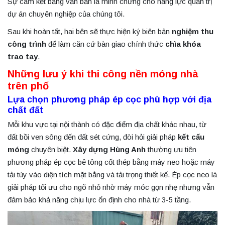
Sự cam kết bằng văn bản là minh chứng cho năng lực quản trị
dự án chuyên nghiệp của chúng tôi.
Sau khi hoàn tất, hai bên sẽ thực hiện ký biên bản
nghiệm thu
công trình
để làm căn cứ bàn giao chính thức
chìa khóa
trao tay
.
Những lưu ý khi thi công nền móng nhà
trên phố
Lựa chọn phương pháp ép cọc phù hợp với địa
chất đất
Mỗi khu vực tại nội thành có đặc điểm địa chất khác nhau, từ
đất bồi ven sông đến đất sét cứng, đòi hỏi giải pháp
kết cấu
móng
chuyên biệt.
Xây dựng Hùng Anh
thường ưu tiên
phương pháp ép cọc bê tông cốt thép bằng máy neo hoặc máy
tải tùy vào diện tích mặt bằng và tải trọng thiết kế. Ép cọc neo là
giải pháp tối ưu cho ngõ nhỏ nhờ máy móc gọn nhẹ nhưng vẫn
đảm bảo khả năng chịu lực ổn định cho nhà từ 3-5 tầng.