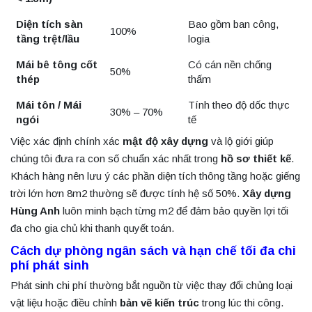
Diện tích sàn
Bao gồm ban công,
100%
tầng trệt/lầu
logia
Mái bê tông cốt
Có cán nền chống
50%
thép
thấm
Mái tôn / Mái
Tính theo độ dốc thực
30% – 70%
ngói
tế
Việc xác định chính xác
mật độ xây dựng
và lộ giới giúp
chúng tôi đưa ra con số chuẩn xác nhất trong
hồ sơ thiết kế
.
Khách hàng nên lưu ý các phần diện tích thông tầng hoặc giếng
trời lớn hơn 8m2 thường sẽ được tính hệ số 50%.
Xây dựng
Hùng Anh
luôn minh bạch từng m2 để đảm bảo quyền lợi tối
đa cho gia chủ khi thanh quyết toán.
Cách dự phòng ngân sách và hạn chế tối đa chi
phí phát sinh
Phát sinh chi phí thường bắt nguồn từ việc thay đổi chủng loại
vật liệu hoặc điều chỉnh
bản vẽ kiến trúc
trong lúc thi công.