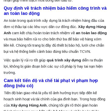
nhận giúp minh bạch hóa dòng tiền đầu tư.
Quy định về trách nhiệm bảo hiểm công trình và
an toàn lao động
An toàn trong quá trình xây dựng là trách nhiệm hàng đầu của
đơn vị thầu tại các khu vực dân cư đông đúc.
Xây dựng Hùng
Anh
cam kết chịu hoàn toàn trách nhiệm về
an toàn lao động
và mua bảo hiểm rủi ro cho bên thứ ba để bảo vệ hàng xóm
liền kề. Chúng tôi trang bị đầy đủ thiết bị bảo hộ, lưới che chắn
bụi và hệ thống biển cảnh báo đúng tiêu chuẩn TCVN.
Việc quản lý rủi ro tốt giúp
quá trình xây dựng
diễn ra thuận
lợi, không bị gián đoạn bởi các sự cố pháp lý hay tai nạn hiện
trường.
Cam kết tiến độ và chế tài phạt vi phạm hợp
đồng (nếu có)
Tiến độ bàn giao nhà là yếu tố ảnh hưởng trực tiếp đến kế
hoạch sinh hoạt và tài chính của gia đình bạn. Trong hợp đồng
của
Xây dựng Hùng Anh
, chúng tôi ghi rõ thời gian hoàn