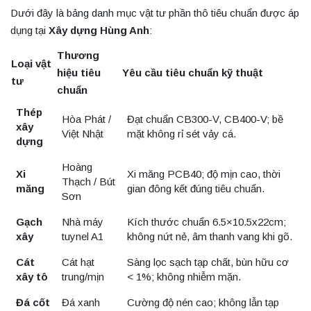
Dưới đây là bảng danh mục vật tư phần thô tiêu chuẩn được áp
dụng tại
Xây dựng Hùng Anh
:
Thương
Loại vật
hiệu tiêu
Yêu cầu tiêu chuẩn kỹ thuật
tư
chuẩn
Thép
Hòa Phát /
Đạt chuẩn CB300-V, CB400-V; bề
xây
Việt Nhật
mặt không rỉ sét vảy cá.
dựng
Hoàng
Xi
Xi măng PCB40; độ mịn cao, thời
Thạch / Bút
măng
gian đông kết đúng tiêu chuẩn.
Sơn
Gạch
Nhà máy
Kích thước chuẩn 6.5×10.5x22cm;
xây
tuynel A1
không nứt nẻ, âm thanh vang khi gõ.
Cát
Cát hạt
Sàng lọc sạch tạp chất, bùn hữu cơ
xây tô
trung/mịn
< 1%; không nhiễm mặn.
Đá cốt
Đá xanh
Cường độ nén cao; không lẫn tạp