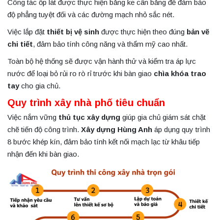
Công tác ốp lát được thực hiện bằng ke cân bằng để đảm bảo
độ phẳng tuyệt đối và các đường mạch nhỏ sắc nét.
Việc lắp đặt
thiết bị vệ sinh
được thực hiện theo đúng
bản vẽ
chi tiết
, đảm bảo tính công năng và thẩm mỹ cao nhất.
Toàn bộ hệ thống sẽ được vận hành thử và kiểm tra áp lực
nước để loại bỏ rủi ro rò rỉ trước khi bàn giao
chìa khóa trao
tay
cho gia chủ.
Quy trình xây nhà phố tiêu chuẩn
Việc nắm vững
thủ tục xây dựng
giúp gia chủ giám sát chặt
chẽ tiến độ công trình.
Xây dựng Hùng Anh
áp dụng quy trình
8 bước khép kín, đảm bảo tính kết nối mạch lạc từ khâu tiếp
nhận đến khi bàn giao.