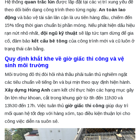
Hệ thống
quan trắc lún
được lắp đặt tại các vị trí xung yếu để
theo dõi biến dạng công trình theo từng ngày.
An toàn lao
động
và bảo vệ tài sản lân cận là ưu tiên hàng đầu, chiếm đến
15% tổng thời gian chuẩn bị phần móng. Nếu phát hiện dấu hiệu
rạn nứt nhỏ nhất,
đội ngũ kỹ thuật
sẽ lập tức tạm dừng để gia
cố, đảm bảo
kết cấu bê tông
của công trình mới và cũ luôn ở
trạng thái cân bằng.
Quy định khắt khe về giờ giấc thi công và vệ
sinh môi trường
Môi trường đô thị đòi hỏi nhà thầu phải tuân thủ nghiêm ngặt
các tiêu chuẩn về tiếng ồn và bụi mịn theo quy định hiện hành.
Xây dựng Hùng Anh
cam kết chỉ thực hiện các hạng mục gây
ồn lớn như khoan, cắt trong khung giờ từ 8h đến 11h30 và
13h30 đến 17h. Việc tuân thủ
giờ giấc thi công
giúp duy trì
mối quan hệ tốt đẹp với hàng xóm, tạo điều kiện thuận lợi cho
công việc diễn ra suôn sẻ.