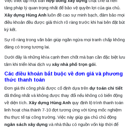
Việc thiết lập một bản
hợp đồng xây dựng
chặt chẽ là nền
tảng pháp lý quan trọng nhất để bảo vệ quyền lợi của gia chủ.
Xây dựng Hùng Anh
luôn đề cao sự minh bạch, đảm bảo mọi
điều khoản đều được giải thích rõ ràng trước khi hai bên đặt bút
ký kết.
Sự rõ ràng trong văn bản giúp ngăn ngừa mọi tranh chấp không
đáng có trong tương lai.
Dưới đây là những khía cạnh then chốt mà bạn cần đặc biệt lưu
tâm khi triển khai dịch vụ
xây nhà phố trọn gói
.
Các điều khoản bắt buộc về đơn giá và phương
thức thanh toán
Đơn giá thi công phải được cố định dựa trên
dự toán chi tiết
đã thống nhất và không được thay đổi nếu không có biến động
về diện tích.
Xây dựng Hùng Anh
quy định lộ trình thanh toán
linh hoạt chia thành 7-10 đợt tương ứng với từng mốc nghiệm
thu thực tế tại công trường. Việc này giúp gia chủ chủ động
ngân sách xây dựng
và nhà thầu có nguồn vốn kịp thời để