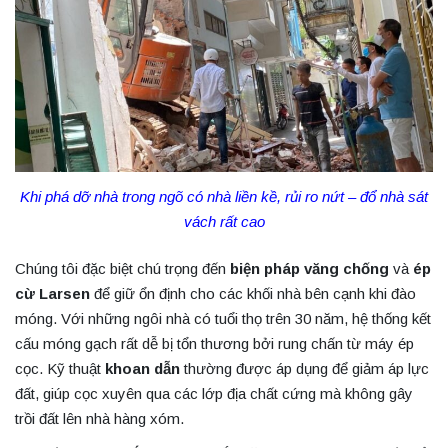
Khi phá dỡ nhà trong ngõ có nhà liền kề, rủi ro nứt – đổ nhà sát
vách rất cao
Chúng tôi đặc biệt chú trọng đến
biện pháp văng chống
và
ép
cừ Larsen
để giữ ổn định cho các khối nhà bên cạnh khi đào
móng. Với những ngôi nhà có tuổi thọ trên 30 năm, hệ thống kết
cấu móng gạch rất dễ bị tổn thương bởi rung chấn từ máy ép
cọc. Kỹ thuật
khoan dẫn
thường được áp dụng để giảm áp lực
đất, giúp cọc xuyên qua các lớp địa chất cứng mà không gây
trồi đất lên nhà hàng xóm.