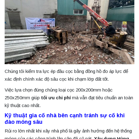
Chúng tôi kiểm tra lực ép đầu cọc bằng đồng hồ đo áp lực để
xác định chính xác độ sâu cọc khi chạm lớp đất tốt.
Việc lựa chọn đúng chủng loại cọc 200x200mm hoặc
250x250mm giúp
tối ưu chi phí
mà vẫn đạt tiêu chuẩn an toàn
kỹ thuật cao nhất.
Kỹ thuật gia cố nhà bên cạnh tránh sự cố khi
đào móng sâu
Rủi ro lớn nhất khi xây nhà phố là gây ảnh hưởng đến hệ thống
móng của các công trình lân cận đã cũ nát.
Xây dựng Hùng