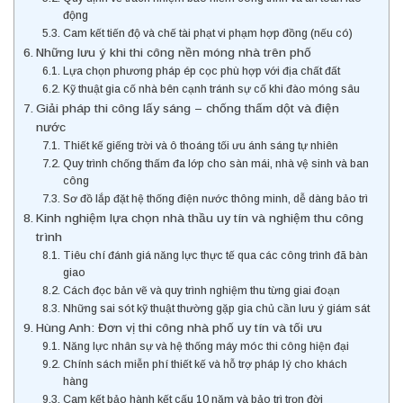
động
Cam kết tiến độ và chế tài phạt vi phạm hợp đồng (nếu có)
Những lưu ý khi thi công nền móng nhà trên phố
Lựa chọn phương pháp ép cọc phù hợp với địa chất đất
Kỹ thuật gia cố nhà bên cạnh tránh sự cố khi đào móng sâu
Giải pháp thi công lấy sáng – chống thấm dột và điện
nước
Thiết kế giếng trời và ô thoáng tối ưu ánh sáng tự nhiên
Quy trình chống thấm đa lớp cho sàn mái, nhà vệ sinh và ban
công
Sơ đồ lắp đặt hệ thống điện nước thông minh, dễ dàng bảo trì
Kinh nghiệm lựa chọn nhà thầu uy tín và nghiệm thu công
trình
Tiêu chí đánh giá năng lực thực tế qua các công trình đã bàn
giao
Cách đọc bản vẽ và quy trình nghiệm thu từng giai đoạn
Những sai sót kỹ thuật thường gặp gia chủ cần lưu ý giám sát
Hùng Anh: Đơn vị thi công nhà phố uy tín và tối ưu
Năng lực nhân sự và hệ thống máy móc thi công hiện đại
Chính sách miễn phí thiết kế và hỗ trợ pháp lý cho khách
hàng
Cam kết bảo hành kết cấu 10 năm và bảo trì trọn đời