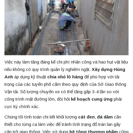
Việc này làm tăng đáng kể chi phí nhân công và hao hụt vật liệu
nếu không có quy trình quản lý nghiêm ngặt.
Xây dựng Hùng
Anh
áp dụng kỹ thuật
chia nhỏ lô hàng
để phù hợp với tải
trọng của các tuyến phố cấm theo quy định của Sở Giao thông
Vận tải. Số lượng chuyến xe có thể tăng gấp 3-4 lần so với
công trình mặt đường lớn, đòi hỏi
kế hoạch cung ứng
phải
cực kỳ chính xác.
Chúng tôi tính toán chi tiết khối lượng
cát đen
,
đá dăm
cần
thiết cho từng ca làm việc để tránh tình trạng đổ tràn lan gây
cản trở giao thông. Việc sử dụng
bê tông thương phẩm
cũng