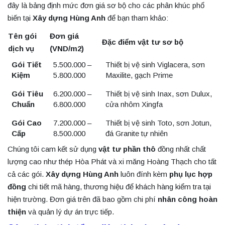
đây là bảng định mức đơn giá sơ bộ cho các phân khúc phổ
biến tại
Xây dựng Hùng Anh
để bạn tham khảo:
Tên gói
Đơn giá
Đặc điểm vật tư sơ bộ
dịch vụ
(VND/m2)
Gói Tiết
5.500.000 –
Thiết bị vệ sinh Viglacera, sơn
Kiệm
5.800.000
Maxilite, gạch Prime
Gói Tiêu
6.200.000 –
Thiết bị vệ sinh Inax, sơn Dulux,
Chuẩn
6.800.000
cửa nhôm Xingfa
Gói Cao
7.200.000 –
Thiết bị vệ sinh Toto, sơn Jotun,
Cấp
8.500.000
đá Granite tự nhiên
Chúng tôi cam kết sử dụng
vật tư phần thô
đồng nhất chất
lượng cao như thép Hòa Phát và xi măng Hoàng Thạch cho tất
cả các gói.
Xây dựng Hùng Anh
luôn đính kèm
phụ lục hợp
đồng
chi tiết mã hàng, thương hiệu để khách hàng kiểm tra tại
hiện trường. Đơn giá trên đã bao gồm chi phí
nhân công hoàn
thiện
và quản lý dự án trực tiếp.