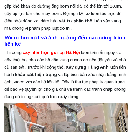
gặp khó khăn do đường ống bơm nối dài có thể lên tới 100m,
gây áp lực lớn cho máy bơm. Đội ngũ kỹ sư luôn túc trực để
điều phối dòng xe, đảm bảo
vật tư phần thô
luôn sẵn sàng
mà không vi phạm pháp luật đô thị.
Rủi ro lún nứt và ảnh hưởng đến các công trình
liền kề
Thi công
xây nhà trọn gói tại Hà Nội
luôn tiềm ẩn nguy cơ
gây thiệt hại cho các hộ dân xung quanh do nền đất yếu và nhà
cũ san sát. Trước khi động thổ,
Xây dựng Hùng Anh
luôn tiến
hành
khảo sát hiện trạng
và lập biên bản xác nhận bằng hình
ảnh, video với các hộ liền kề. Đây là thủ tục pháp lý quan trọng
để bảo vệ quyền lợi cho gia chủ và tránh các tranh chấp không
đáng có trong suốt quá trình xây dựng.