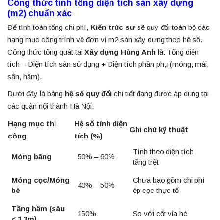
Công thức tính tổng diện tích sàn xây dựng
(m2) chuẩn xác
Để tính toán tổng chi phí,
Kiến trúc sư
sẽ quy đổi toàn bộ các
hạng mục công trình về đơn vị m2 sàn xây dựng theo hệ số.
Công thức tổng quát tại
Xây dựng Hùng Anh
là: Tổng diện
tích = Diện tích sàn sử dụng + Diện tích phần phụ (móng, mái,
sân, hầm).
Dưới đây là bảng
hệ số quy đổi
chi tiết đang được áp dụng tại
các quận nội thành Hà Nội:
Hạng mục thi
Hệ số tính diện
Ghi chú kỹ thuật
công
tích (%)
Tính theo diện tích
Móng băng
50% – 60%
tầng trệt
Móng cọc/Móng
Chưa bao gồm chi phí
40% – 50%
bè
ép cọc thực tế
Tầng hầm (sâu
150%
So với cốt vỉa hè
< 1.3m)