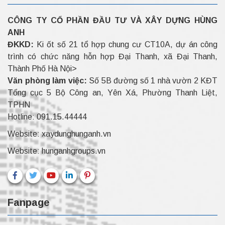
CÔNG TY CỔ PHẦN ĐẦU TƯ VÀ XÂY DỰNG HÙNG
ANH
ĐKKD:
Ki ốt số 21 tổ hợp chung cư CT10A, dự án công
trình có chức năng hỗn hợp Đại Thanh, xã Đại Thanh,
Thành Phố Hà Nội>
Văn phòng làm việc:
Số 5B đường số 1 nhà vườn 2 KĐT
Tổng cục 5 Bộ Công an, Yên Xá, Phường Thanh Liệt,
TPHN
Hotline:
091.15.44444
Website:
xaydunghunganh.vn
Website:
hunganhgroups.vn
Fanpage