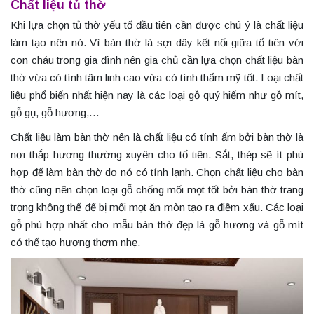
Chất liệu tủ thờ
Khi lựa chọn tủ thờ yếu tố đầu tiên cần được chú ý là chất liệu
làm tạo nên nó. Vì bàn thờ là sợi dây kết nối giữa tổ tiên với
con cháu trong gia đình nên gia chủ cần lựa chọn chất liệu bàn
thờ vừa có tính tâm linh cao vừa có tính thẩm mỹ tốt. Loại chất
liệu phổ biến nhất hiện nay là các loại gỗ quý hiếm như gỗ mít,
gỗ gụ, gỗ hương,…
Chất liệu làm bàn thờ nên là chất liệu có tính ấm bởi bàn thờ là
nơi thắp hương thường xuyên cho tổ tiên. Sắt, thép sẽ ít phù
hợp để làm bàn thờ do nó có tính lạnh. Chọn chất liệu cho bàn
thờ cũng nên chọn loại gỗ chống mối mọt tốt bởi bàn thờ trang
trọng không thể để bị mối mọt ăn mòn tạo ra điềm xấu. Các loại
gỗ phù hợp nhất cho mẫu bàn thờ đẹp là gỗ hương và gỗ mít
có thể tạo hương thơm nhẹ.