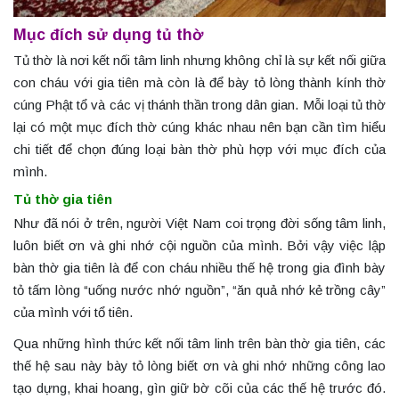
Mục đích sử dụng tủ thờ
Tủ thờ là nơi kết nối tâm linh nhưng không chỉ là sự kết nối giữa
con cháu với gia tiên mà còn là để bày tỏ lòng thành kính thờ
cúng Phật tổ và các vị thánh thần trong dân gian. Mỗi loại tủ thờ
lại có một mục đích thờ cúng khác nhau nên bạn cần tìm hiểu
chi tiết để chọn đúng loại bàn thờ phù hợp với mục đích của
mình.
Tủ thờ gia tiên
Như đã nói ở trên, người Việt Nam coi trọng đời sống tâm linh,
luôn biết ơn và ghi nhớ cội nguồn của mình. Bởi vậy việc lập
bàn thờ gia tiên là để con cháu nhiều thế hệ trong gia đình bày
tỏ tấm lòng “uống nước nhớ nguồn”, “ăn quả nhớ kẻ trồng cây”
của mình với tổ tiên.
Qua những hình thức kết nối tâm linh trên bàn thờ gia tiên, các
thế hệ sau này bày tỏ lòng biết ơn và ghi nhớ những công lao
tạo dựng, khai hoang, gìn giữ bờ cõi của các thế hệ trước đó.