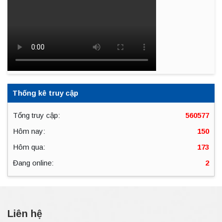
Thống kê truy cập
Tổng truy cập:
560577
Hôm nay:
150
Hôm qua:
173
Đang online:
2
Liên hệ