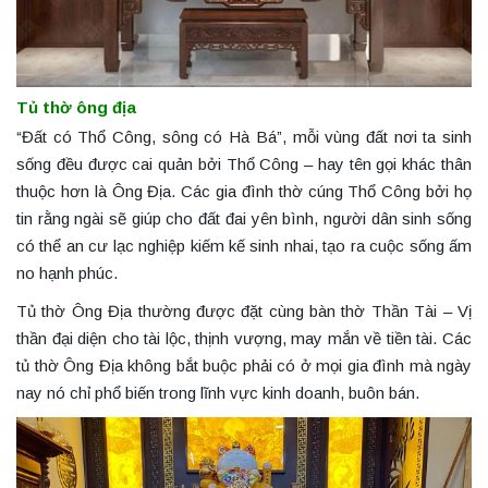
Tủ thờ ông địa
“Đất có Thổ Công, sông có Hà Bá”, mỗi vùng đất nơi ta sinh
sống đều được cai quản bởi Thổ Công – hay tên gọi khác thân
thuộc hơn là Ông Địa. Các gia đình thờ cúng Thổ Công bởi họ
tin rằng ngài sẽ giúp cho đất đai yên bình, người dân sinh sống
có thể an cư lạc nghiệp kiếm kế sinh nhai, tạo ra cuộc sống ấm
no hạnh phúc.
Tủ thờ Ông Địa thường được đặt cùng bàn thờ Thần Tài – Vị
thần đại diện cho tài lộc, thịnh vượng, may mắn về tiền tài. Các
tủ thờ Ông Địa không bắt buộc phải có ở mọi gia đình mà ngày
nay nó chỉ phổ biến trong lĩnh vực kinh doanh, buôn bán.