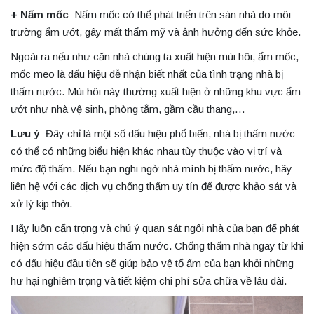
+ Nấm mốc
: Nấm mốc có thể phát triển trên sàn nhà do môi
trường ẩm ướt, gây mất thẩm mỹ và ảnh hưởng đến sức khỏe.
Ngoài ra nếu như căn nhà chúng ta xuất hiện mùi hôi, ẩm mốc,
mốc meo là dấu hiệu dễ nhận biết nhất của tình trạng nhà bị
thấm nước. Mùi hôi này thường xuất hiện ở những khu vực ẩm
ướt như nhà vệ sinh, phòng tắm, gầm cầu thang,…
Lưu ý
: Đây chỉ là một số dấu hiệu phổ biến, nhà bị thấm nước
có thể có những biểu hiện khác nhau tùy thuộc vào vị trí và
mức độ thấm. Nếu bạn nghi ngờ nhà mình bị thấm nước, hãy
liên hệ với các dịch vụ chống thấm uy tín để được khảo sát và
xử lý kịp thời.
Hãy luôn cẩn trọng và chú ý quan sát ngôi nhà của bạn để phát
hiện sớm các dấu hiệu thấm nước. Chống thấm nhà ngay từ khi
có dấu hiệu đầu tiên sẽ giúp bảo vệ tổ ấm của bạn khỏi những
hư hại nghiêm trọng và tiết kiệm chi phí sửa chữa về lâu dài.