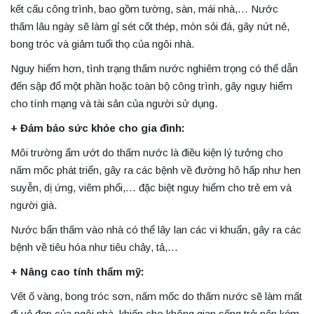
kết cấu công trình, bao gồm tường, sàn, mái nhà,… Nước
thấm lâu ngày sẽ làm gỉ sét cốt thép, mòn sỏi đá, gây nứt nẻ,
bong tróc và giảm tuổi thọ của ngôi nhà.
Nguy hiểm hơn, tình trạng thấm nước nghiêm trọng có thể dẫn
đến sập đổ một phần hoặc toàn bộ công trình, gây nguy hiểm
cho tính mạng và tài sản của người sử dụng.
+ Đảm bảo sức khỏe cho gia đình:
Môi trường ẩm ướt do thấm nước là điều kiện lý tưởng cho
nấm mốc phát triển, gây ra các bệnh về đường hô hấp như hen
suyễn, dị ứng, viêm phổi,… đặc biệt nguy hiểm cho trẻ em và
người già.
Nước bẩn thấm vào nhà có thể lây lan các vi khuẩn, gây ra các
bệnh về tiêu hóa như tiêu chảy, tả,…
+ Nâng cao tính thẩm mỹ:
Vết ố vàng, bong tróc sơn, nấm mốc do thấm nước sẽ làm mất
đi vẻ đẹp của ngôi nhà, khiến cho không gian sống trở nên kém