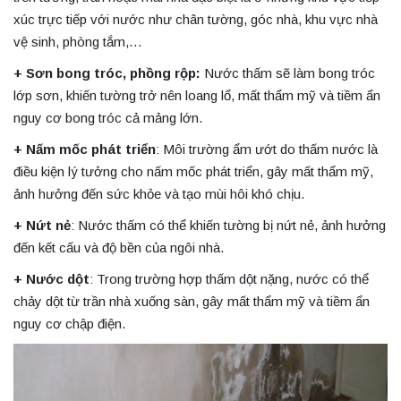
xúc trực tiếp với nước như chân tường, góc nhà, khu vực nhà
vệ sinh, phòng tắm,…
+ Sơn bong tróc, phồng rộp:
Nước thấm sẽ làm bong tróc
lớp sơn, khiến tường trở nên loang lổ, mất thẩm mỹ và tiềm ẩn
nguy cơ bong tróc cả mảng lớn.
+ Nấm mốc phát triển
: Môi trường ẩm ướt do thấm nước là
điều kiện lý tưởng cho nấm mốc phát triển, gây mất thẩm mỹ,
ảnh hưởng đến sức khỏe và tạo mùi hôi khó chịu.
+ Nứt nẻ
: Nước thấm có thể khiến tường bị nứt nẻ, ảnh hưởng
đến kết cấu và độ bền của ngôi nhà.
+ Nước dột
: Trong trường hợp thấm dột nặng, nước có thể
chảy dột từ trần nhà xuống sàn, gây mất thẩm mỹ và tiềm ẩn
nguy cơ chập điện.