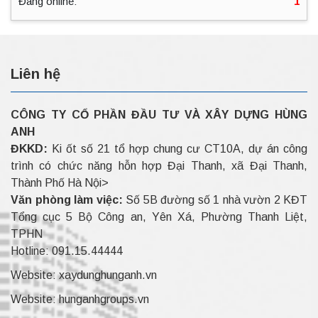
Đang online:
1
Liên hệ
CÔNG TY CỔ PHẦN ĐẦU TƯ VÀ XÂY DỰNG HÙNG
ANH
ĐKKD:
Ki ốt số 21 tổ hợp chung cư CT10A, dự án công
trình có chức năng hỗn hợp Đại Thanh, xã Đại Thanh,
Thành Phố Hà Nội>
Văn phòng làm việc:
Số 5B đường số 1 nhà vườn 2 KĐT
Tổng cục 5 Bộ Công an, Yên Xá, Phường Thanh Liệt,
TPHN
Hotline:
091.15.44444
Website:
xaydunghunganh.vn
Website:
hunganhgroups.vn