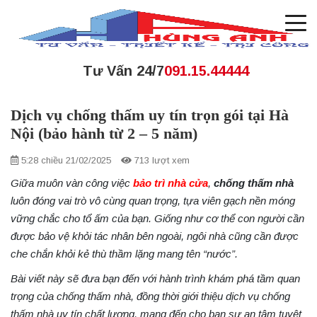
Tư Vấn 24/7
091.15.44444
Dịch vụ chống thấm uy tín trọn gói tại Hà
Nội (bảo hành từ 2 – 5 năm)
5:28 chiều 21/02/2025
713 lượt xem
Giữa muôn vàn công việc
bảo trì nhà cửa
,
chống thấm
nhà
luôn đóng vai trò vô cùng quan trọng, tựa viên gạch nền móng
vững chắc cho tổ ấm của bạn. Giống như cơ thể con người cần
được bảo vệ khỏi tác nhân bên ngoài, ngôi nhà cũng cần được
che chắn khỏi kẻ thù thầm lặng mang tên “nước”.
Bài viết này sẽ đưa bạn đến với hành trình khám phá tầm quan
trọng của chống thấm nhà, đồng thời giới thiệu dịch vụ chống
thấm nhà uy tín chất lượng, mang đến cho bạn sự an tâm tuyệt