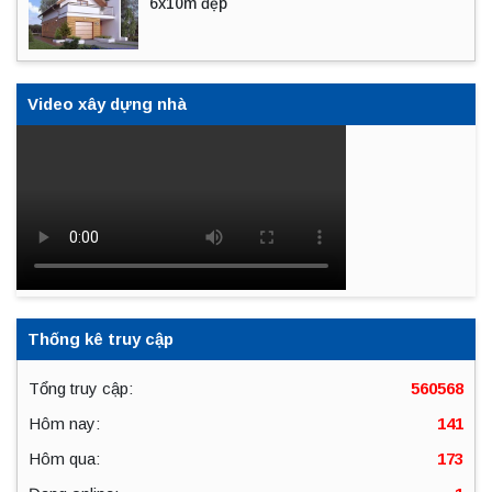
6x10m đẹp
Video xây dựng nhà
Thống kê truy cập
Tổng truy cập:
560568
Hôm nay:
141
Hôm qua:
173