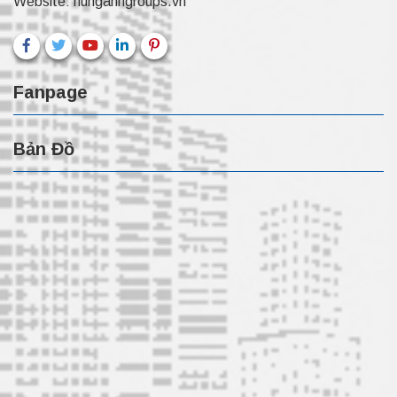
Website:
hunganhgroups.vn
Fanpage
Bản Đồ