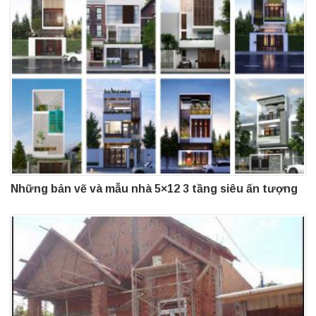
Những bản vẽ và mẫu nhà 5×12 3 tầng siêu ấn tượng