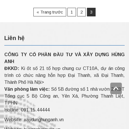
« Trang trước
1
2
3
Liên hệ
CÔNG TY CỔ PHẦN ĐẦU TƯ VÀ XÂY DỰNG HÙNG
ANH
ĐKKD:
Ki ốt số 21 tổ hợp chung cư CT10A, dự án công
trình có chức năng hỗn hợp Đại Thanh, xã Đại Thanh,
Thành Phố Hà Nội>
Văn phòng làm việc:
Số 5B đường số 1 nhà vườn 2 KĐT
Tổng cục 5 Bộ Công an, Yên Xá, Phường Thanh Liệt,
TPHN
Hotline:
091.15.44444
Website:
xaydunghunganh.vn